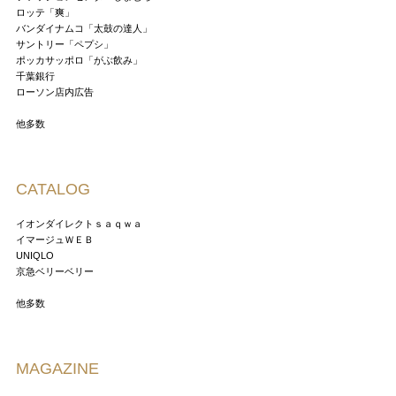
ロッテ「爽」
バンダイナムコ「太鼓の達人」
サントリー「ペプシ」
ポッカサッポロ「がぶ飲み」
千葉銀行
ローソン店内広告
他多数
CATALOG
イオンダイレクトｓａｑｗａ
イマージュＷＥＢ
UNIQLO
京急ベリーベリー
他多数
MAGAZINE