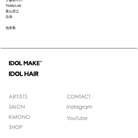
工藤あやの
TeddyLoid
葉山奨之
志保
他多数