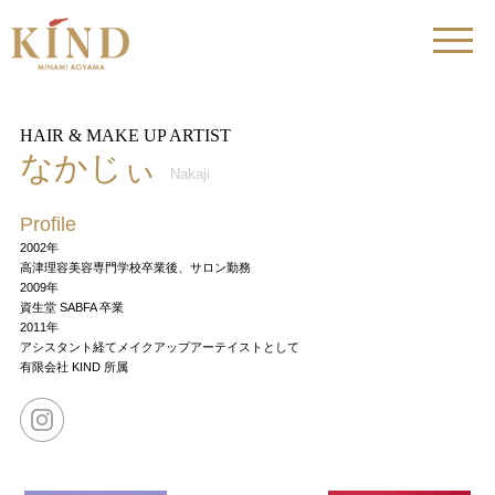
HAIR & MAKE UP ARTIST
なかじぃ
Nakaji
Profile
2002年
高津理容美容専門学校卒業後、サロン勤務
2009年
資生堂 SABFA 卒業
2011年
アシスタント経てメイクアップアーテイストとして
有限会社 KIND 所属