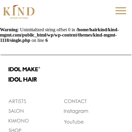
Warning
: Uninitialized string offset 0 in
/home/hairkind/kind-
mgmt.com/public_html/wp/wp-content/themes/kind-mgmt-
1118/single.php
on line
6