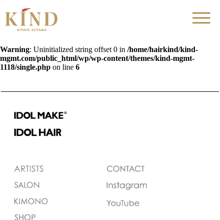
Warning
: Uninitialized string offset 0 in
/home/hairkind/kind-
mgmt.com/public_html/wp/wp-content/themes/kind-mgmt-
1118/single.php
on line
6