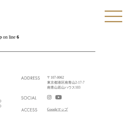
p
on line
6
〒107-0062
東京都港区南青山2-17-7
南青山若山ハウス103
0
0
Googleマップ