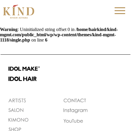
Warning
: Uninitialized string offset 0 in
/home/hairkind/kind-
mgmt.com/public_html/wp/wp-content/themes/kind-mgmt-
1118/single.php
on line
6