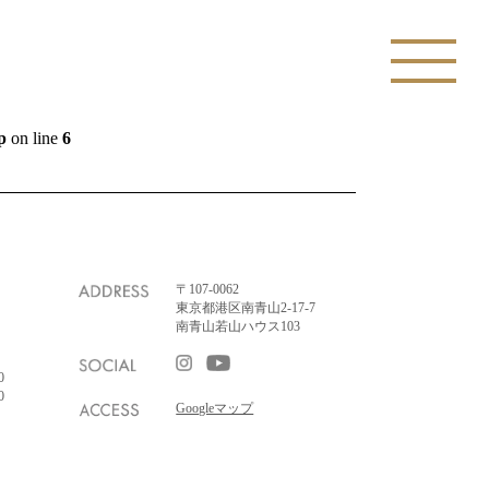
p
on line
6
〒107-0062
東京都港区南青山2-17-7
南青山若山ハウス103
0
0
Googleマップ