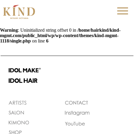
Warning
: Uninitialized string offset 0 in
/home/hairkind/kind-
mgmt.com/public_html/wp/wp-content/themes/kind-mgmt-
1118/single.php
on line
6