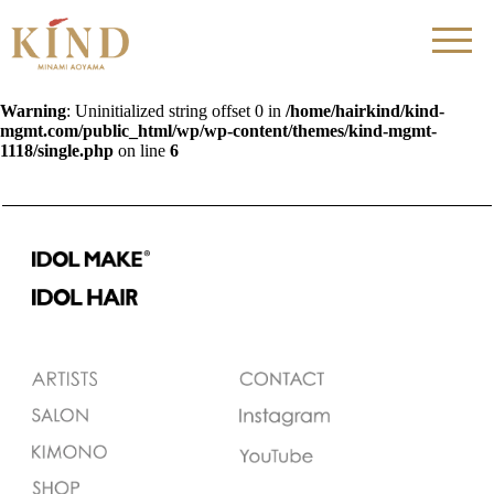
Warning
: Uninitialized string offset 0 in
/home/hairkind/kind-
mgmt.com/public_html/wp/wp-content/themes/kind-mgmt-
1118/single.php
on line
6