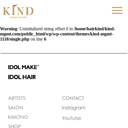
Warning
: Uninitialized string offset 0 in
/home/hairkind/kind-
mgmt.com/public_html/wp/wp-content/themes/kind-mgmt-
1118/single.php
on line
6