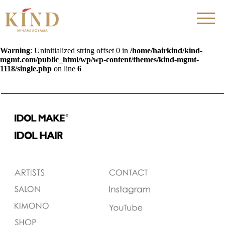
Warning
: Uninitialized string offset 0 in
/home/hairkind/kind-
mgmt.com/public_html/wp/wp-content/themes/kind-mgmt-
1118/single.php
on line
6