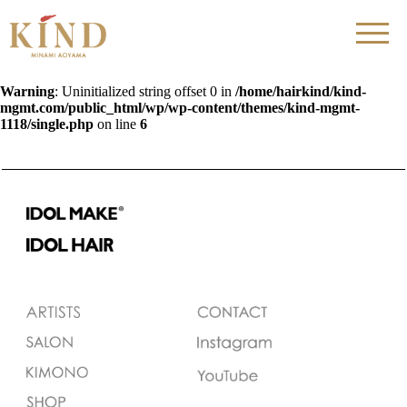
Warning
: Uninitialized string offset 0 in
/home/hairkind/kind-
mgmt.com/public_html/wp/wp-content/themes/kind-mgmt-
1118/single.php
on line
6