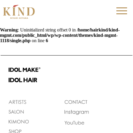
Warning
: Uninitialized string offset 0 in
/home/hairkind/kind-
mgmt.com/public_html/wp/wp-content/themes/kind-mgmt-
1118/single.php
on line
6