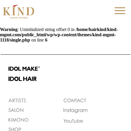
Warning
: Uninitialized string offset 0 in
/home/hairkind/kind-
mgmt.com/public_html/wp/wp-content/themes/kind-mgmt-
1118/single.php
on line
6