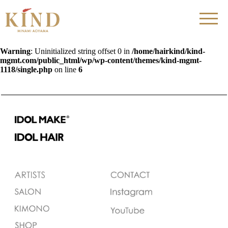
Warning
: Uninitialized string offset 0 in
/home/hairkind/kind-
mgmt.com/public_html/wp/wp-content/themes/kind-mgmt-
1118/single.php
on line
6