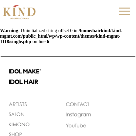
Warning
: Uninitialized string offset 0 in
/home/hairkind/kind-
mgmt.com/public_html/wp/wp-content/themes/kind-mgmt-
1118/single.php
on line
6