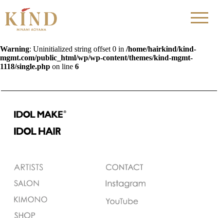
Warning
: Uninitialized string offset 0 in
/home/hairkind/kind-
mgmt.com/public_html/wp/wp-content/themes/kind-mgmt-
1118/single.php
on line
6