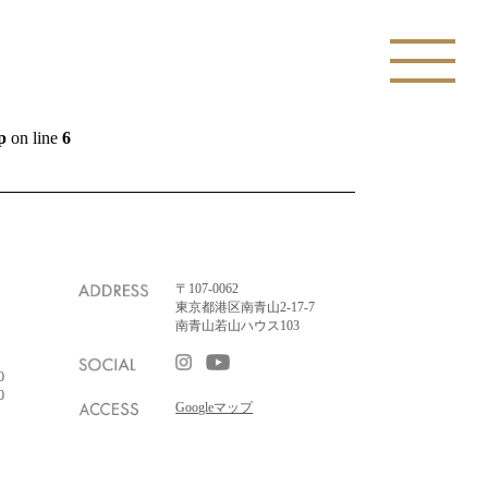
p
on line
6
〒107-0062
東京都港区南青山2-17-7
南青山若山ハウス103
0
0
Googleマップ