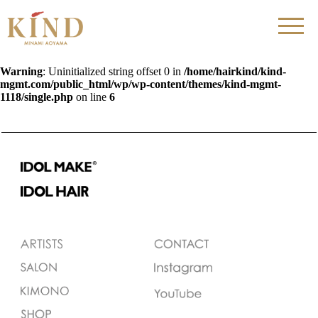
Warning
: Uninitialized string offset 0 in
/home/hairkind/kind-
mgmt.com/public_html/wp/wp-content/themes/kind-mgmt-
1118/single.php
on line
6