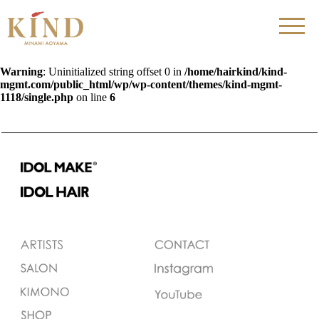
Warning
: Uninitialized string offset 0 in
/home/hairkind/kind-
mgmt.com/public_html/wp/wp-content/themes/kind-mgmt-
1118/single.php
on line
6