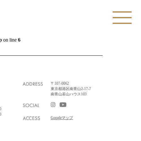
p
on line
6
〒107-0062
東京都港区南青山2-17-7
南青山若山ハウス103
0
0
Googleマップ