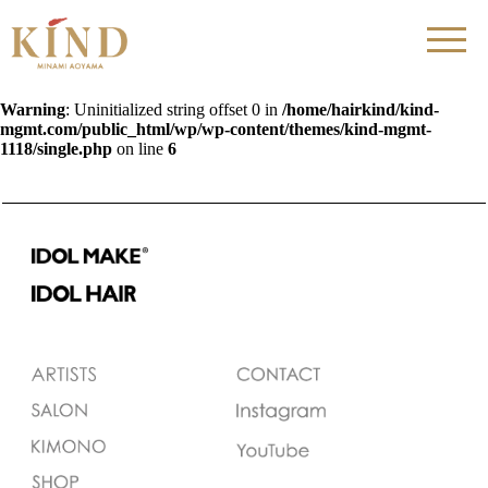
Warning
: Uninitialized string offset 0 in
/home/hairkind/kind-
mgmt.com/public_html/wp/wp-content/themes/kind-mgmt-
1118/single.php
on line
6