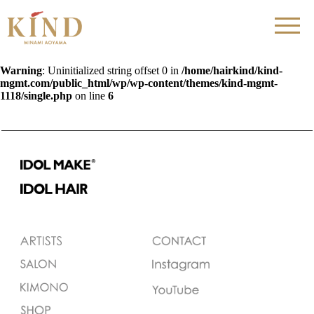
Warning
: Uninitialized string offset 0 in
/home/hairkind/kind-
mgmt.com/public_html/wp/wp-content/themes/kind-mgmt-
1118/single.php
on line
6