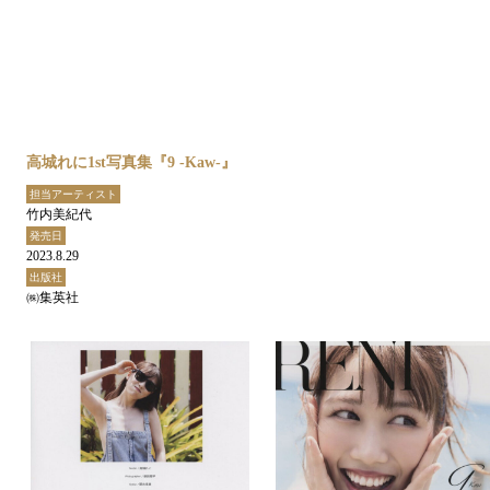
高城れに1st写真集『9 -Kaw-』
担当アーティスト
竹内美紀代
発売日
2023.8.29
出版社
㈱集英社