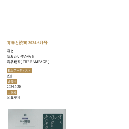
青春と読書 2024.6月号
君と.
読みたい本がある
岩谷翔吾( THE RAMPAGE )
担当アーティスト
Aki
発売日
2024.5.20
出版社
㈱集英社