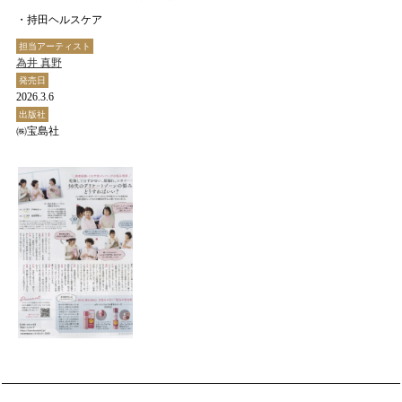
・持田ヘルスケア
担当アーティスト
為井 真野
発売日
2026.3.6
出版社
㈱宝島社