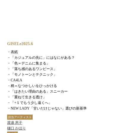
GISELe2025.6
・表紙
・「カジュアルの先に」にはなにがある？
・「色＝デニムに集まる」
・「落ち感のあるワンピース」
・「モノトーンとテクニック」
・CA4LA
・柄＝なつかしいをひっかける
・「はきたい理由のある」スニーカー
・「重ねて生きる透け」
・「+１でもう少し遠くへ」
・NEW LADY「甘いだけじゃない」選びの新基準
担当アーティスト
渡邉 恵子
樋口 かほり