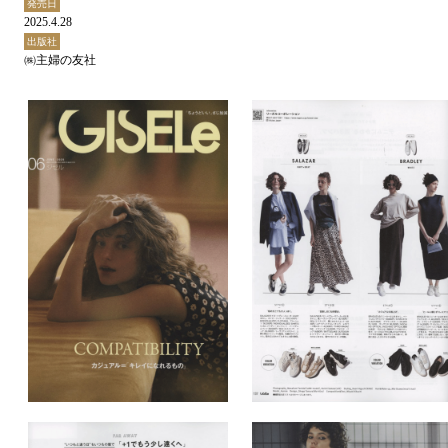
発売日
2025.4.28
出版社
㈱主婦の友社