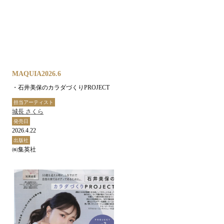
MAQUIA2026.6
・石井美保のカラダづくりPROJECT
担当アーティスト
城長 さくら
発売日
2026.4.22
出版社
㈱集英社