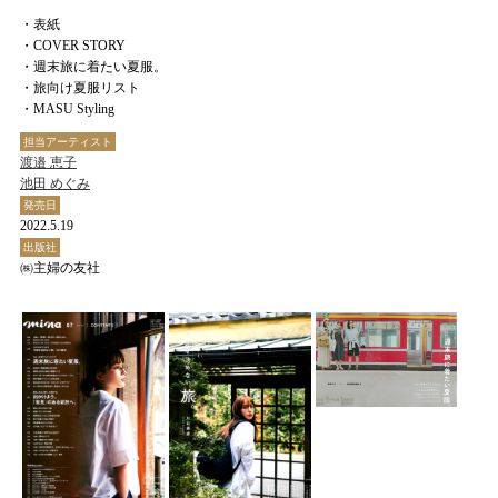
・表紙
・COVER STORY
・週末旅に着たい夏服。
・旅向け夏服リスト
・MASU Styling
担当アーティスト
渡邉 恵子
池田 めぐみ
発売日
2022.5.19
出版社
㈱主婦の友社