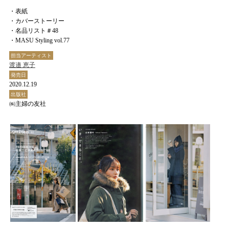
・表紙
・カバーストーリー
・名品リスト＃48
・MASU Styling vol.77
担当アーティスト
渡邉 恵子
発売日
2020.12.19
出版社
㈱主婦の友社