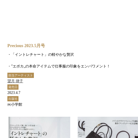
Precious 2023.5月号
・「イントレチャート」の軽やかな贅沢
・”エポカ„の本命アイテムで仕事服の印象をエンパワメント！
担当アーティスト
望月 律子
発売日
2023.4.7
出版社
㈱小学館