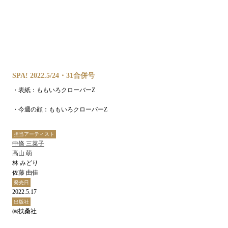
SPA! 2022.5/24・31合併号
・表紙：ももいろクローバーZ
・今週の顔：ももいろクローバーZ
担当アーティスト
中條 三菜子
高山 萌
林 みどり
佐藤 由佳
発売日
2022.5.17
出版社
㈱扶桑社