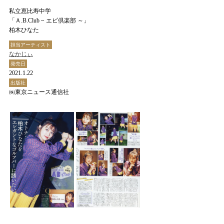
私立恵比寿中学
「Ａ.B.Club ~ エビ倶楽部 ～」
柏木ひなた
担当アーティスト
なかじぃ
発売日
2021.1.22
出版社
㈱東京ニュース通信社